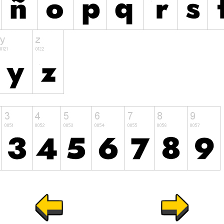
..............................